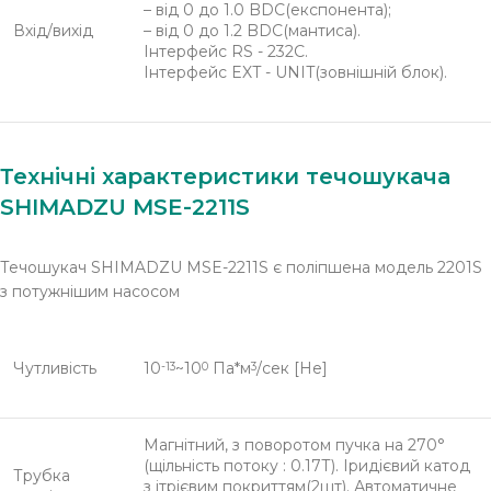
– від 0 до 1.0 BDC(експонента);
Вхід/вихід
– від 0 до 1.2 BDC(мантиса).
Інтерфейс RS - 232C.
Інтерфейс EXT - UNIT(зовнішній блок).
Технічні характеристики течошукача
SHIMADZU MSE-2211S
Течошукач SHIMADZU MSE-2211S є поліпшена модель 2201S
з потужнішим насосом
Чутливість
10
~10
Па*м
/сек [He]
-13
0
3
Магнітний, з поворотом пучка на 270°
(щільність потоку : 0.17Т). Іридієвий катод
Трубка
з ітрієвим покриттям(2шт). Автоматичне