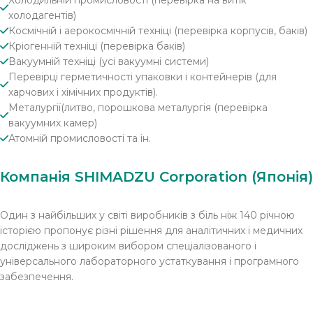
холодагентів)
Космічній і аерокосмічній техніці (перевірка корпусів, баків)
Кріогенній техніці (перевірка баків)
Вакуумній техніці (усі вакуумні системи)
Перевірці герметичності упаковки і контейнерів (для
харчових і хімічних продуктів).
Металургії(литво, порошкова металургія (перевірка
вакуумних камер)
Атомній промисловості та ін.
Компанія SHIMADZU Corporation (Японія)
Один з найбільших у світі виробників з біль ніж 140 річною
історією пропонує різні рішення для аналітичних і медичних
досліджень з широким вибором спеціалізованого і
універсального лабораторного устаткування і програмного
забезпечення.