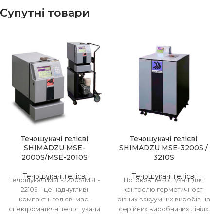
Супутні товари
Течошукачі гелієві
Течошукачі гелієві
SHIMADZU MSE-
SHIMADZU MSE-3200S /
2000S/MSE-2010S
3210S
Течошукачі гелієві
Течошукачі гелієві
Течошукачі MSE-2200S/MSE-
Потокові течошукачі для
2210S – це надчутливі
контролю герметичності
компактні гелієві мас-
різних вакуумних виробів на
спектроматичні течошукачи
серійних виробничих лініях