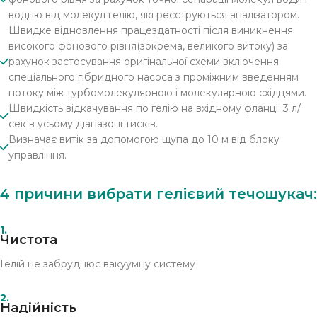
водню від молекул гелію, які реєструються аналізатором.
Швидке відновлення працездатності після виникнення
високого фонового рівня(зокрема, великого витоку) за
рахунок застосування оригінальної схеми включення
спеціального гібридного насоса з проміжним введенням
потоку між турбомолекулярною і молекулярною східцями.
Швидкість відкачування по гелію на вхідному фланці: 3 л/
сек в усьому діапазоні тисків.
Визначає витік за допомогою щупа до 10 м від блоку
управління.
4 причини вибрати гелієвий течошукач:
1.
Чистота
Гелій не забруднює вакуумну систему
2.
Надійність