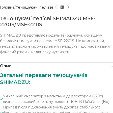
Головна
Течошукачі гелієві
Течошукачі гелієві SHIMADZU MSE-
2201S/MSE-2211S
SHIMADZU представляє модель течошукача, оснащену
безмасляным сухим насосом, MSE-2201S. Це компактний,
гелієвий мас-спектрометричний течошукач, що має низький
фоновий рівень і надвисоку чутливість.
Опис
Загальні переваги течошукачів
SHIMADZU:
Унікальний аналізатор з магнітним дефлектором (270°)
визначає високий рівень чутливості : 10E-13 Па*м
/сек [He].
3
Прилад після підключення вмить досягає стабільного
фонового рівня за рахунок точної сепарації молекул води і