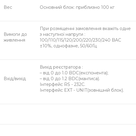
Вес
Основний блок: приблизно 100 кг
При розміщенні замовлення вкажіть одне
Вимоги до
з наступної напруги :
живлення
100/110/115/120/200/220/230/240 BAC
±10%, однофазне, 50/60Гц
Вихід реєстратора :
– від 0 до 1.0 BDC(експонента);
Вхід/вихід
– від 0 до 1.2 BDC(мантиса).
Інтерфейс RS - 232C.
Інтерфейс EXT - UNIT(зовнішній блок).