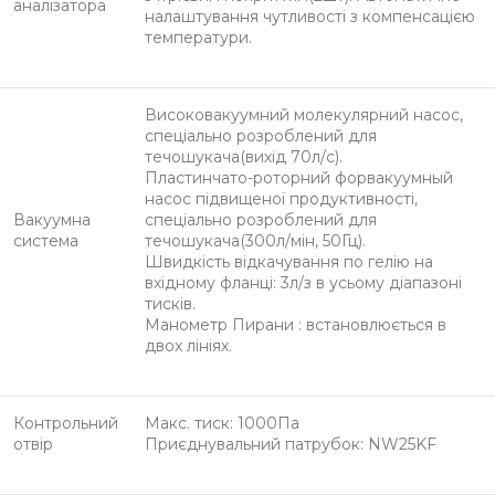
аналізатора
налаштування чутливості з компенсацією
температури.
Високовакуумний молекулярний насос,
спеціально розроблений для
течошукача(вихід 70л/с).
Пластинчато-роторний форвакуумный
насос підвищеної продуктивності,
Вакуумна
спеціально розроблений для
система
течошукача(300л/мін, 50Гц).
Швидкість відкачування по гелію на
вхідному фланці: 3л/з в усьому діапазоні
тисків.
Манометр Пирани : встановлюється в
двох лініях.
Контрольний
Макс. тиск: 1000Па
отвір
Приєднувальний патрубок: NW25KF