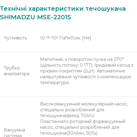
Технічні характеристики течошукача
SHIMADZU MSE-2201S
Чутливість
10
~10
Па*м
/сек [He]
-13
0
3
Магнітний, з поворотом пучка на 270°
(щільність потоку: 0.17Т). Іридієвий катод з
Трубка
ітрієвим покриттям (2шт). Автоматичне
аналізатора
налаштування чутливості з компенсацією
температури.
Високовакуумний молекулярний насос,
спеціально розроблений для
течошукача(вихід 70л/с).
Пластинчато-роторний форвакуумный
насос, спеціально розроблений для
Вакуумна
течошукача(30л/мін, 50Гц).
система