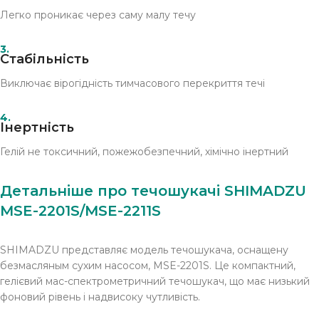
Легко проникає через саму малу течу
3.
Стабільність
Виключає вірогідність тимчасового перекриття течі
4.
Інертність
Гелій не токсичний, пожежобезпечний, хімічно інертний
Детальніше про течошукачі SHIMADZU
MSE-2201S/MSE-2211S
SHIMADZU представляє модель течошукача, оснащену
безмасляным сухим насосом, MSE-2201S. Це компактний,
гелієвий мас-спектрометричний течошукач, що має низький
фоновий рівень і надвисоку чутливість.