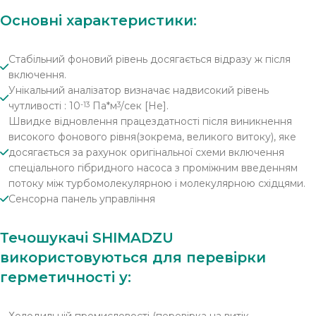
Основні характеристики:
Стабільний фоновий рівень досягається відразу ж після
включення.
Унікальний аналізатор визначає надвисокий рівень
чутливості : 10
Па*м
/сек [He].
-13
3
Швидке відновлення працездатності після виникнення
високого фонового рівня(зокрема, великого витоку), яке
досягається за рахунок оригінальної схеми включення
спеціального гібридного насоса з проміжним введенням
потоку між турбомолекулярною і молекулярною східцями.
Сенсорна панель управління
Течошукачі SHIMADZU
використовуються для перевірки
герметичності у:
Холодильній промисловості (перевірка на витік