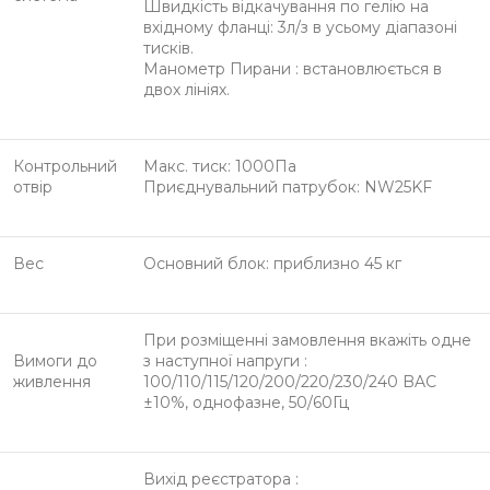
Швидкість відкачування по гелію на
вхідному фланці: 3л/з в усьому діапазоні
тисків.
Манометр Пирани : встановлюється в
двох лініях.
Контрольний
Макс. тиск: 1000Па
отвір
Приєднувальний патрубок: NW25KF
Вес
Основний блок: приблизно 45 кг
При розміщенні замовлення вкажіть одне
Вимоги до
з наступної напруги :
живлення
100/110/115/120/200/220/230/240 BAC
±10%, однофазне, 50/60Гц
Вихід реєстратора :